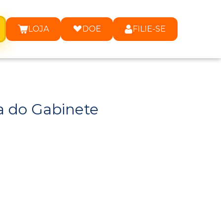
LOJA
DOE
FILIE-SE
ia do Gabinete