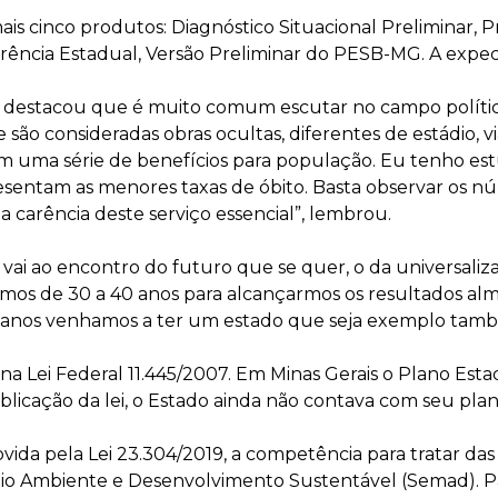
s cinco produtos: Diagnóstico Situacional Preliminar, P
erência Estadual, Versão Preliminar do PESB-MG. A expec
estacou que é muito comum escutar no campo polític
são consideradas obras ocultas, diferentes de estádio, v
m uma série de benefícios para população. Eu tenho est
sentam as menores taxas de óbito. Basta observar os nú
 carência deste serviço essencial”, lembrou.
ai ao encontro do futuro que se quer, o da universaliza
mos de 30 a 40 anos para alcançarmos os resultados al
 anos venhamos a ter um estado que seja exemplo tam
a Lei Federal 11.445/2007. Em Minas Gerais o Plano Esta
publicação da lei, o Estado ainda não contava com seu pl
ida pela Lei 23.304/2019, a competência para tratar das
eio Ambiente e Desenvolvimento Sustentável (Semad). Par