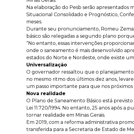
Minas Gerais.
Na elaboração do Pesb serão apresentados mai
Situacional Consolidado e Prognóstico, Conf
meses.
Durante seu pronunciamento, Romeu Zema d
básico são relegadas a segundo plano porque 
“No entanto, essas intervenções proporciona
onde o saneamento é mais desenvolvido apre
estados do Norte e Nordeste, onde existe uma
Universalização
O governador ressaltou que o planejamento v
no mesmo ritmo dos últimos dez anos, levare
um passo importante para que nos próximos
Nova realidade
O Plano de Saneamento Básico está previsto n
Lei 11.720/1994. No entanto, 25 anos após a 
tornar realidade em Minas Gerais.
Em 2019, com a reforma administrativa promov
transferida para a Secretaria de Estado de M