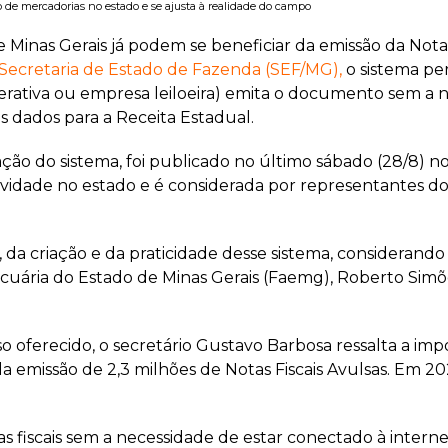
o de mercadorias no estado e se ajusta à realidade do campo
e Minas Gerais já podem se beneficiar da emissão da Nota 
Secretaria de Estado de Fazenda (SEF/MG),
o sistema pe
perativa ou empresa leiloeira) emita o documento sem a 
s dados para a Receita Estadual.
ção do sistema, foi publicado no último sábado (28/8) n
tividade no estado e é considerada por representantes 
, da criação e da praticidade desse sistema, considerand
cuária do Estado de Minas Gerais (Faemg), Roberto Simõe
o oferecido, o secretário Gustavo Barbosa ressalta a im
a emissão de 2,3 milhões de Notas Fiscais Avulsas. Em 20
tas fiscais sem a necessidade de estar conectado à interne