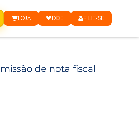
LOJA
DOE
FILIE-SE
issão de nota fiscal