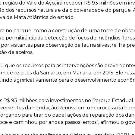
 região do Vale do Aço, irá receber R$ 93 milhões em in
o dos recursos naturais e da biodiversidade do parque. 
va de Mata Atlântica do estado.
ura no parque, como a construção de uma torre de observ
e permitirá rápida detecção de focos de incêndios florest
por visitantes para observação da fauna silvestre. Há pr
ão de aceiros.
e os recursos para as intervenções são provenientes 
de rejeitos da Samarco, em Mariana, em 2015. Ele ressal
buindo significativamente para o desenvolvimento econômi
 R$ 93 milhões para investimentos no Parque Estadual d
provenientes da Fundação Renova em um processo já hom
sforçando para tirar do papel ações de reparação dos 
ce e caminhou por anos a passos lentos”, afirmou o gover