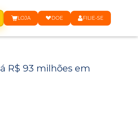
LOJA
DOE
FILIE-SE
rá R$ 93 milhões em