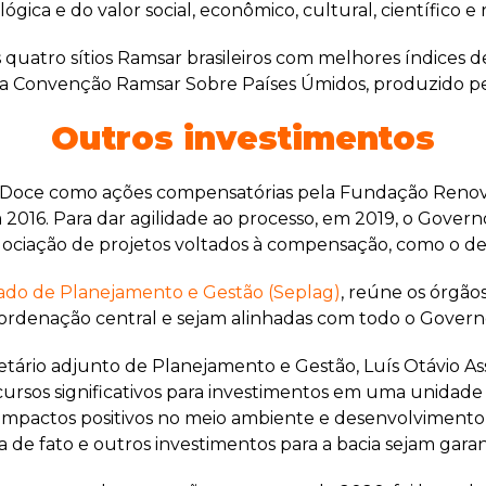
ica e do valor social, econômico, cultural, científico e r
 quatro sítios Ramsar brasileiros com melhores índices
a Convenção Ramsar Sobre Países Úmidos, produzido pel
Outros investimentos
o Doce como ações compensatórias pela Fundação Renov
016. Para dar agilidade ao processo, em 2019, o Govern
gociação de projetos voltados à compensação, como o de
tado de Planejamento e Gestão (Seplag)
, reúne os órgão
rdenação central e sejam alinhadas com todo o Govern
ário adjunto de Planejamento e Gestão, Luís Otávio Assi
ecursos significativos para investimentos em uma unida
impactos positivos no meio ambiente e desenvolvimento s
a de fato e outros investimentos para a bacia sejam garant