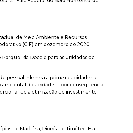
ela 12ª Vara Federal de Belo Horizonte, de
Estadual de Meio Ambiente e Recursos
rfederativo (CIF) em dezembro de 2020.
do Parque Rio Doce e para as unidades de
 de pessoal. Ele será a primeira unidade de
ão ambiental da unidade e, por consequência,
porcionando a otimização do investimento
os de Marliéria, Dionísio e Timóteo. É a