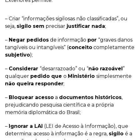
Exteriores permite:
– Criar “informações sigilosas não classificadas”, ou
seja,
sigilo sem
precisar
justificar nada
;
–
Negar pedidos
de informação
por
“graves danos
tangíveis ou intangíveis” (
conceito
completamente
subjetivo
);
–
Considerar
“desarrazoado” ou “
não razoável
”
qualquer
pedido que
o
Ministério
simplesmente
não queira responder
;
–
Bloquear acesso
a
documentos históricos
,
prejudicando pesquisa científica e a própria
memória diplomática do Brasil;
–
Ignorar a LAI
(LEI de Acesso à Informação), que
determina: acesso à informação é a regra,
sigilo
é a