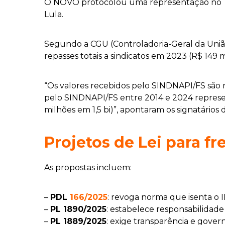
O NOVO protocolou uma representação no TCU 
Lula.
Segundo a CGU (Controladoria-Geral da Uniã
repasses totais a sindicatos em 2023 (R$ 149 m
“Os valores recebidos pelo SINDNAPI/FS são 
pelo SINDNAPI/FS entre 2014 e 2024 represent
milhões em 1,5 bi)”, apontaram os signatário
Projetos de Lei para f
As propostas incluem:
–
PDL
166/2025
: revoga norma que isenta o 
–
PL 1890/2025
: estabelece responsabilidade 
–
PL 1889/2025
: exige transparência e gove