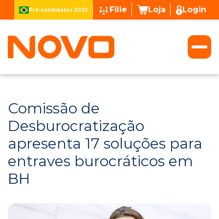
Filie
Loja
Login
Pré-candidatos 2026
Comissão de
Desburocratização
apresenta 17 soluções para
entraves burocráticos em
BH