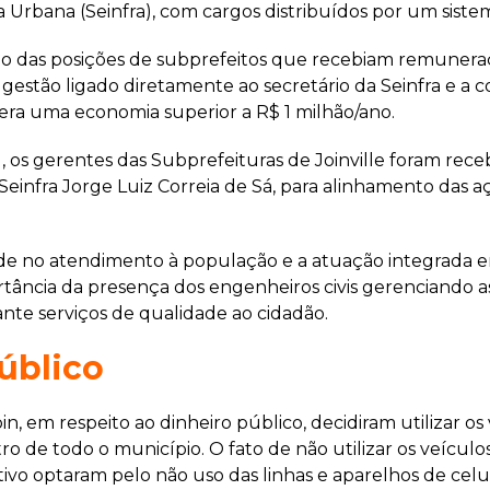
 Urbana (Seinfra), com cargos distribuídos por um sistem
ão das posições de subprefeitos que recebiam remuneraç
estão ligado diretamente ao secretário da Seinfra e a c
era uma economia superior a R$ 1 milhão/ano.
, os gerentes das Subprefeituras de Joinville foram recebi
Seinfra Jorge Luiz Correia de Sá, para alinhamento das aç
idade no atendimento à população e a atuação integrada 
rtância da presença dos engenheiros civis gerenciando as 
ante serviços de qualidade ao cidadão.
úblico
in, em respeito ao dinheiro público, decidiram utilizar os
de todo o município. O fato de não utilizar os veículos
tivo optaram pelo não uso das linhas e aparelhos de celul