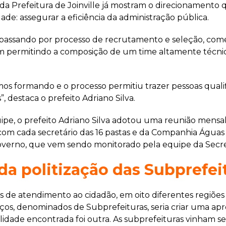
 da Prefeitura de Joinville já mostram o direcionamento
dade: assegurar a eficiência da administração pública.
 passando por processo de recrutamento e seleção, come
m permitindo a composição de um time altamente técnic
os formando e o processo permitiu trazer pessoas qual
 destaca o prefeito Adriano Silva.
, o prefeito Adriano Silva adotou uma reunião mensal 
m cada secretário das 16 pastas e da Companhia Águas de 
governo, que vem sendo monitorado pela equipe da Secr
da politização das Subprefei
as de atendimento ao cidadão, em oito diferentes regiõe
paços, denominados de Subprefeituras, seria criar uma apr
alidade encontrada foi outra. As subprefeituras vinha