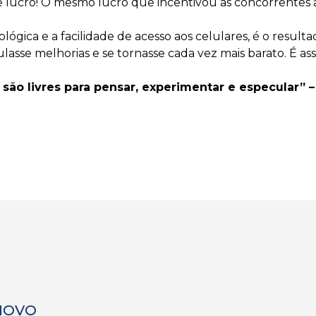
lucro! O mesmo lucro que incentivou as concorrentes a i
ógica e a facilidade de acesso aos celulares, é o resu
asse melhorias e se tornasse cada vez mais barato. É a
ão livres para pensar, experimentar e especular” –
 NOVO