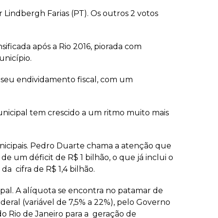
r Lindbergh Farias (PT). Os outros 2 votos
sificada após a Rio 2016, piorada com
nicípio.
 seu endividamento fiscal, com um
nicipal tem crescido a um ritmo muito mais
municipais. Pedro Duarte chama a atenção que
e um déficit de R$ 1 bilhão, o que já inclui o
da cifra de R$ 1,4 bilhão.
l. A alíquota se encontra no patamar de
ederal (variável de 7,5% a 22%), pelo Governo
o Rio de Janeiro para a geração de