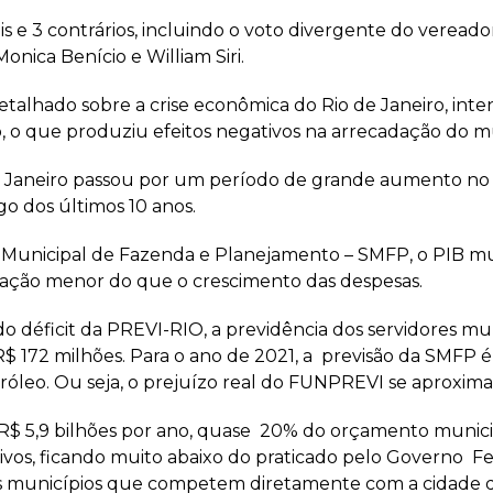
is e 3 contrários, incluindo o voto divergente do vereado
nica Benício e William Siri.
alhado sobre a crise econômica do Rio de Janeiro, inten
, o que produziu efeitos negativos na arrecadação do mu
 de Janeiro passou por um período de grande aumento no
go dos últimos 10 anos.
 Municipal de Fazenda e Planejamento – SMFP, o PIB mu
ação menor do que o crescimento das despesas.
do déficit da PREVI-RIO, a previdência dos servidores 
$ 172 milhões. Para o ano de 2021, a previsão da SMFP é d
róleo. Ou seja, o prejuízo real do FUNPREVI se aproxima 
 5,9 bilhões por ano, quase 20% do orçamento municipa
ativos, ficando muito abaixo do praticado pelo Governo F
os municípios que competem diretamente com a cidade d