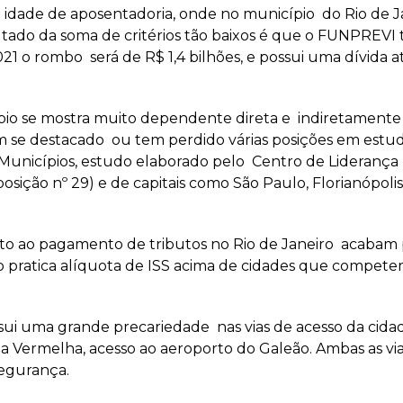
idade de aposentadoria, onde no município do Rio de J
tado da soma de critérios tão baixos é que o FUNPREVI
21 o rombo será de R$ 1,4 bilhões, e possui uma dívida
ípio se mostra muito dependente direta e indiretamente 
m se destacado ou tem perdido várias posições em est
Municípios, estudo elaborado pelo Centro de Liderança P
osição nº 29) e de capitais como São Paulo, Florianópolis, 
to ao pagamento de tributos no Rio de Janeiro acabam p
 pratica alíquota de ISS acima de cidades que competem
ssui uma grande precariedade nas vias de acesso da cidad
nha Vermelha, acesso ao aeroporto do Galeão. Ambas as vi
segurança.