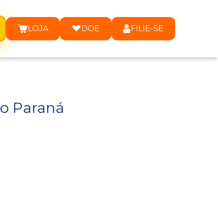
LOJA
DOE
FILIE-SE
no Paraná