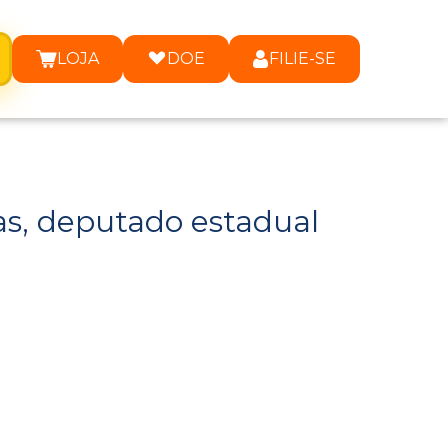
LOJA
DOE
FILIE-SE
as, deputado estadual