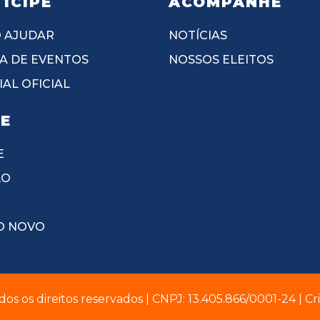
ICIPE
ACOMPANHE
 AJUDAR
NOTÍCIAS
A DE EVENTOS
NOSSOS ELEITOS
AL OFICIAL
IE
E
ÃO
O NOVO
dos os direitos reservados | CNPJ: 13.405.866/0001-24 | C