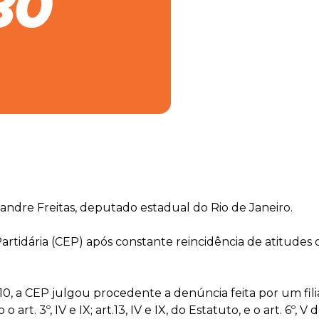
ndre Freitas, deputado estadual do Rio de Janeiro.
Partidária (CEP) após constante reincidência de atitudes
010, a CEP julgou procedente a denúncia feita por um fi
 art. 3º, IV e IX; art.13, IV e IX, do Estatuto, e o art. 6º,