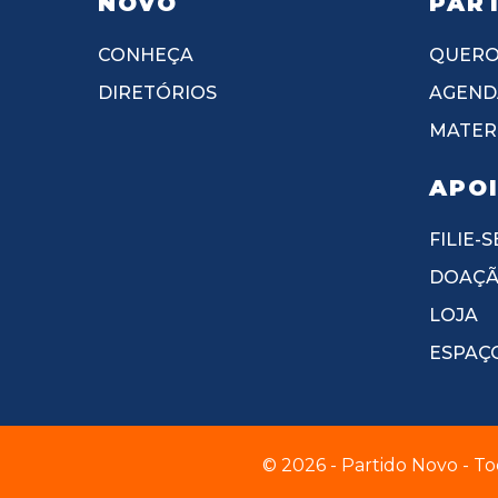
NOVO
PART
CONHEÇA
QUERO
DIRETÓRIOS
AGEND
MATERI
APO
FILIE-S
DOAÇ
LOJA
ESPAÇ
© 2026 - Partido Novo - To