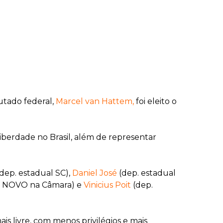
utado federal,
Marcel van Hattem,
foi eleito o
iberdade no Brasil, além de representar
dep. estadual SC),
Daniel José
(dep. estadual
do NOVO na Câmara) e
Vinicius Poit
(dep.
s livre, com menos privilégios e mais