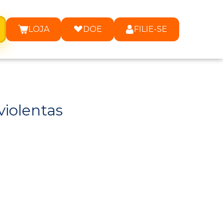
LOJA
DOE
FILIE-SE
iolentas