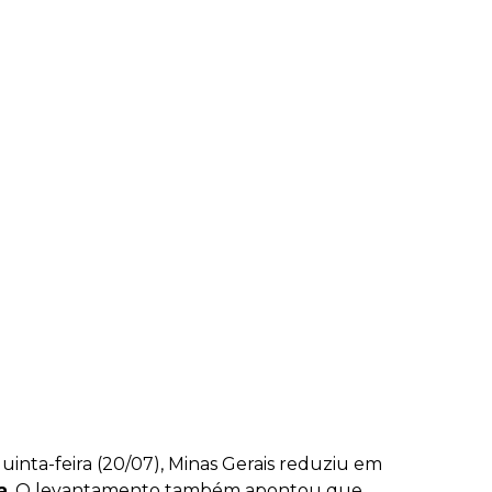
inta-feira (20/07), Minas Gerais reduziu em
a
. O levantamento também apontou que