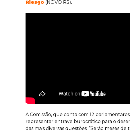
Riesgo
(NOVO RS).
A Comissão, que conta com 12 parlamentares,
representar entrave burocrático para o desen
das mais diversas questões. “Serão meses de tr