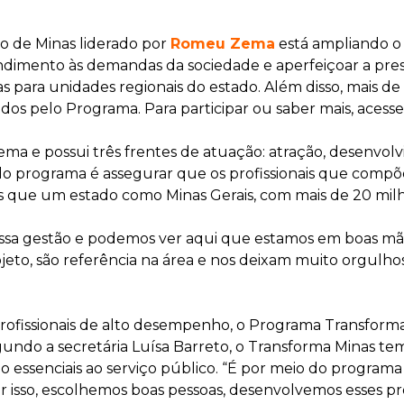
o de Minas liderado por
Romeu Zema
está ampliando o
endimento às demandas da sociedade e aperfeiçoar a pres
as para unidades regionais do estado. Além disso, mais 
 pelo Programa. Para participar ou saber mais, acesse 
ma e possui três frentes de atuação: atração, desenvolv
 do programa é assegurar que os profissionais que comp
os que um estado como Minas Gerais, com mais de 20 milh
ossa gestão e podemos ver aqui que estamos em boas 
eto, são referência na área e nos deixam muito orgulhos
profissionais de alto desempenho, o Programa Transfor
undo a secretária Luísa Barreto, o Transforma Minas te
o essenciais ao serviço público. “É por meio do progra
r isso, escolhemos boas pessoas, desenvolvemos esses pro