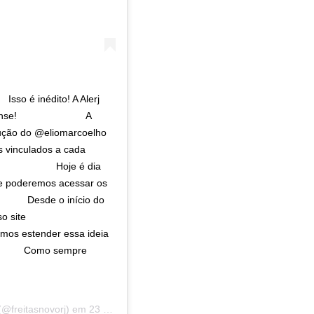
o é inédito! A Alerj
inense! ⠀⠀⠀⠀⠀⠀⠀⠀⠀ A
ução do @eliomarcoelho
s vinculados a cada
 ⠀⠀⠀⠀⠀⠀⠀⠀⠀ Hoje é dia
e poderemos acessar os
⠀⠀⠀⠀ Desde o início do
o site
imos estender essa ideia
⠀⠀⠀⠀⠀⠀ Como sempre
 ⠀⠀⠀⠀⠀⠀⠀⠀⠀
(@freitasnovorj) em
23 de Out, 2019 às 5:01 PDT