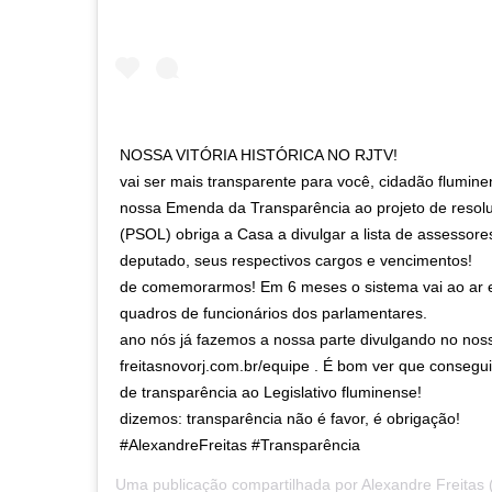
NOSSA VITÓRIA HISTÓRICA NO RJTV! ⠀⠀⠀⠀⠀⠀⠀⠀⠀ Iss
vai ser mais transparente para você, cidadão flum
nossa Emenda da Transparência ao projeto de resol
(PSOL) obriga a Casa a divulgar a lista de assessore
deputado, seus respectivos cargos e vencimentos!
de comemorarmos! Em 6 meses o sistema vai ao ar 
quadros de funcionários dos parlamentares. ⠀⠀⠀⠀⠀
ano nós já fazemos a nossa parte divulgando no noss
freitasnovorj.com.br/equipe . É bom ver que consegu
de transparência ao Legislativo fluminense! ⠀⠀⠀
dizemos: transparência não é favor, é obrigação!
#AlexandreFreitas #Transparência
Uma publicação compartilhada por
Alexandre Freitas