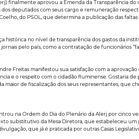
(Alerj) finalmente aprovou a Emenda da Transparência d
sores dos deputados com seus cargo e remuneração respec
elho, do PSOL, que determina a publicação das faltas e 
istórica no nível de transparência dos gastos da institu
jornais pelo país, como a contratação de funcionários “f
dre Freitas manifestou sua satisfação com a aprovação el
ia e o respeito com o cidadão fluminense. Gostaria de pa
a maior de fiscalização dos seus representantes, que c
trou na Ordem do Dia do Plenário da Alerj por cinco v
exto substitutivo da Mesa Diretora, que estabeleceu um
a divulgação, que já é praticada por outras Casas Legisla