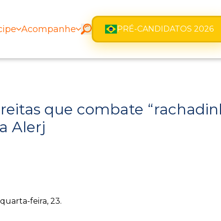
cipe
Acompanhe
PRÉ-CANDIDATOS 2026
eitas que combate “rachadinh
 Alerj
uarta-feira, 23.