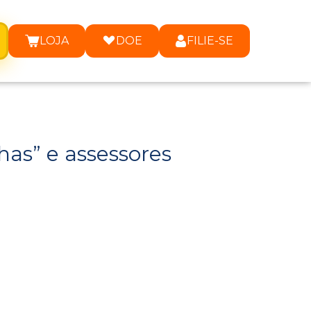
LOJA
DOE
FILIE-SE
as” e assessores