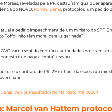
 Moraes, reveladas pela PF, destruíram qualquer aparênc
sidencia do NOVO,
Romeu Zema
, protocolou um pedido d
 atual a pedir o impeachment de um ministro do STF. Em c
 Toffoli não têm moral para julgar nada”.
VO vai no sentido contrário: autoridades precisam ser i
iro honesto que paga a conta”, cravou.
speitos e o contrato de R$ 129 milhões da esposa do mi
governador.
erais: Veja os Resultados do Mandato Até 2026”!
: Marcel van Hattem protocol