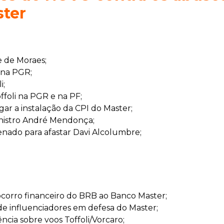
ster
 de Moraes;
 na PGR;
i;
ffoli na PGR e na PF;
r a instalação da CPI do Master;
nistro André Mendonça;
nado para afastar Davi Alcolumbre;
corro financeiro do BRB ao Banco Master;
e influenciadores em defesa do Master;
ia sobre voos Toffoli/Vorcaro;