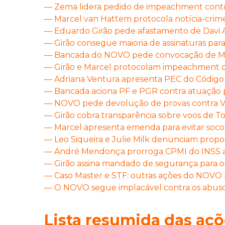
— Zema lidera pedido de impeachment cont
— Marcel van Hattem protocola notícia-crim
— Eduardo Girão pede afastamento de Davi 
— Girão consegue maioria de assinaturas par
— Bancada do NOVO pede convocação de Mora
— Girão e Marcel protocolam impeachment de
— Adriana Ventura apresenta PEC do Código
— Bancada aciona PF e PGR contra atuação pa
— NOVO pede devolução de provas contra Vor
— Girão cobra transparência sobre voos de Tof
— Marcel apresenta emenda para evitar soco
— Leo Siqueira e Julie Milk denunciam propo
— André Mendonça prorroga CPMI do INSS a
— Girão assina mandado de segurança para ob
— Caso Master e STF: outras ações do NOVO p
— O NOVO segue implacável contra os abuso
Lista resumida das aç