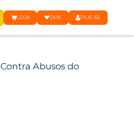
LOJA
DOE
FILIE-SE
 Contra Abusos do