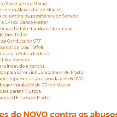
ra Alexandre de Moraes
e contra Alexandre de Moraes
Alcolumbre da presidência do Senado
a a CPI do Banco Master
es, Toffoli e familiares de ambos
 Dias Toffoli
 de Conduta do STF
rcial de Dias Toffoli
caro à Polícia Federal
foli e Vorcaro
rro indevido a bancos
sta para serem influenciadores do Master
pós representação assinada pelo NOVO
rigar instalação da CPI do Master
ara garantir justiça
s do STF no Caso Master
ões do NOVO contra os abuso