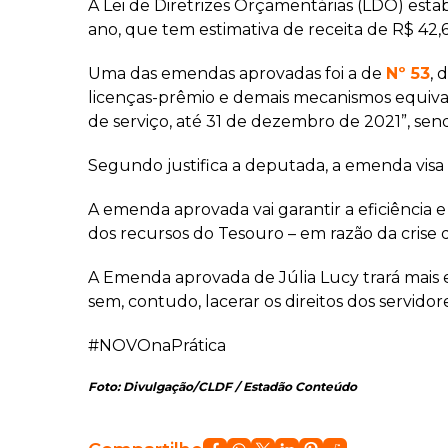
A Lei de Diretrizes Orçamentárias (LDO) est
ano, que tem estimativa de receita de R$ 42
Uma das emendas aprovadas foi a de
Nº 53
, 
licenças-prêmio e demais mecanismos equiv
de serviço, até 31 de dezembro de 2021”, se
Segundo justifica a deputada, a emenda visa
A emenda aprovada vai garantir a eficiência
dos recursos do Tesouro – em razão da crise qu
A Emenda aprovada de Júlia Lucy trará mais eq
sem, contudo, lacerar os direitos dos servidor
#NOVOnaPrática
Foto: Divulgação/CLDF / Estadão Conteúdo