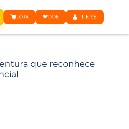
LOJA
DOE
FILIE-SE
 Ventura que reconhece
ncial