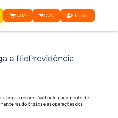
LOJA
DOE
FILIE-SE
ga a RioPrevidência
 – autarquia responsável pelo pagamento de
inanceiras do órgãos e as operações dos