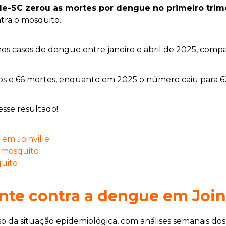
lle-SC zerou as mortes por dengue no primeiro trim
ntra o mosquito.
s casos de dengue entre janeiro e abril de 2025, com
sos e 66 mortes, enquanto em 2025 o número caiu para 62
esse resultado!
em Joinville
o mosquito
quito
te contra a dengue em Joinv
 da situação epidemiológica, com análises semanais 