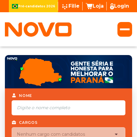
Filie
Loja
Login
Pré-candidatos 2026
NOME
CARGOS