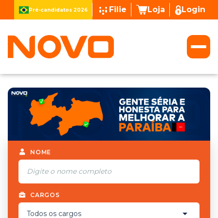
Filie
Loja
Login
Pré-candidatos 2026
NOME
CARGOS