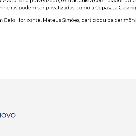
ole acionário pulverizado, sem acionista controlador ou
ineiras podem ser privatizadas, como a Copasa, a Gasmi
Belo Horizonte, Mateus Simões, participou da cerimônia,
 NOVO