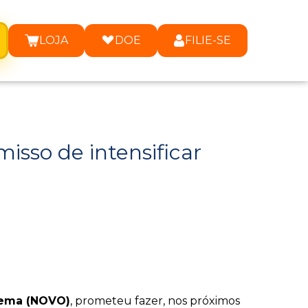
LOJA
DOE
FILIE-SE
sso de intensificar
ema (NOVO)
, prometeu fazer, nos próximos