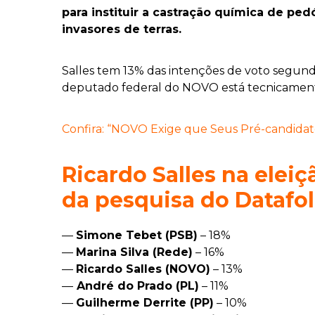
para instituir a castração química de pe
invasores de terras.
Salles tem 13% das intenções de voto segund
deputado federal do NOVO está tecnicament
Confira: “NOVO Exige que Seus Pré-candidat
Ricardo Salles na eleiç
da pesquisa do Datafo
—
Simone Tebet (PSB)
– 18%
—
Marina Silva (Rede)
– 16%
—
Ricardo Salles (NOVO)
– 13%
—
André do Prado (PL)
– 11%
—
Guilherme Derrite (PP)
– 10%