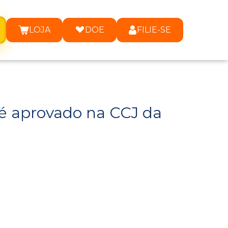
LOJA
DOE
FILIE-SE
 é aprovado na CCJ da