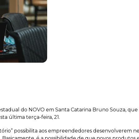
stadual do NOVO em Santa Catarina Bruno Souza, que cr
ta última terça-feira, 21.
rio” possibilita aos empreendedores desenvolverem neg
 Basicamente, é a possibilidade de que novos produtos e