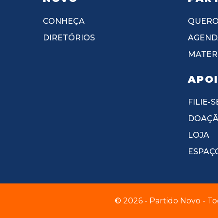
CONHEÇA
QUERO
DIRETÓRIOS
AGEND
MATERI
APO
FILIE-S
DOAÇ
LOJA
ESPAÇ
© 2026 - Partido Novo - To