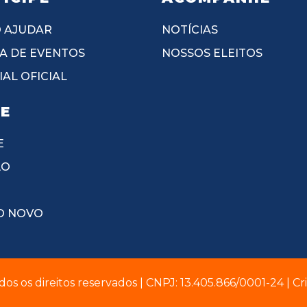
 AJUDAR
NOTÍCIAS
A DE EVENTOS
NOSSOS ELEITOS
AL OFICIAL
IE
E
ÃO
O NOVO
dos os direitos reservados | CNPJ: 13.405.866/0001-24 | C