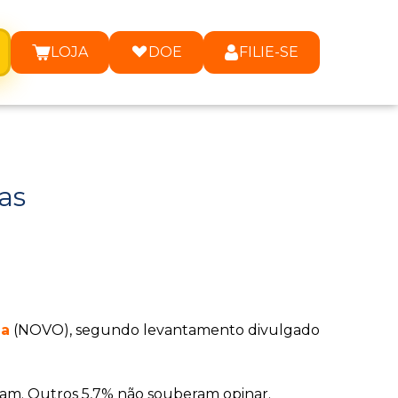
LOJA
DOE
FILIE-SE
as
a
(NOVO), segundo levantamento divulgado
am. Outros 5,7% não souberam opinar.