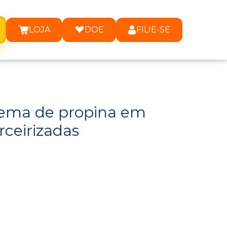
LOJA
DOE
FILIE-SE
uema de propina em
rceirizadas