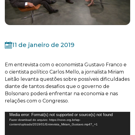
11 de janeiro de 2019
Em entrevista com o economista Gustavo Franco e
o cientista político Carlos Mello, a jornalista Miriam
Leitão levanta questões sobre possíveis dificuldades
diante de tantos desafios que o governo de
Bolsonaro poderá enfrentar na economia e nas
relações com o Congresso.
Tocador
Media error: Format(s) not supported or source(s) not found
Fazer download do arquivo: https://novo.org.br/wp-
de
content/uploads/2019/01/Entrevista_Miriam_Gustavo.mp4?_=1
vídeo