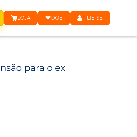
LOJA
DOE
FILIE-SE
são para o ex