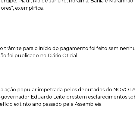
 Sergipe, Piauí, Rio de Janeiro, Roraima, Bahia e Maran
res”, exemplifica.
o trâmite para o início do pagamento foi feito sem nenh
o foi publicado no Diário Oficial.
na ação popular impetrada pelos deputados do NOVO RS,
governador Eduardo Leite prestem esclarecimentos sob
nefício extinto ano passado pela Assembleia.