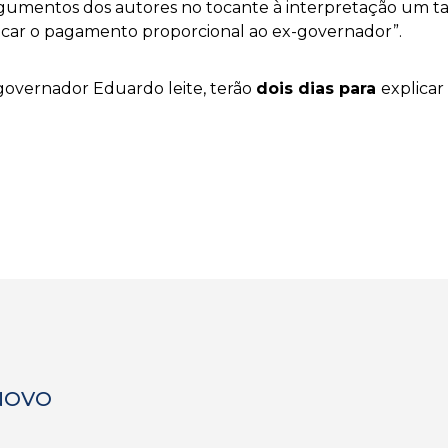
umentos dos autores no tocante à interpretação um tan
ificar o pagamento proporcional ao ex-governador”.
overnador Eduardo leite, terão
dois dias para
explicar
 NOVO