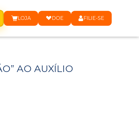
LOJA
DOE
FILIE-SE
O” AO AUXÍLIO