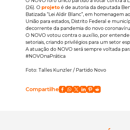
O NOVO foi o único partido a votar contra a
(26). O
projeto
é de autoria da deputada Bene
Batizada “Lei Aldir Blanc”, em homenagem ao 
União para estados, Distrito Federal e munic
decorrente da pandemia do novo coronavíru
O NOVO votou contra o auxílio, por entender
setoriais, criando privilégios para um setor e
A atuação do NOVO será sempre voltada para e
#NOVOnaPrática
Foto: Talles Kunzler / Partido Novo
Compartilhe