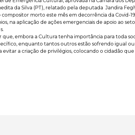
 Lei de Emergência Cultural, aprovada na Câmara dos Dep
dita da Silva (PT), relatado pela deputada Jandira Fegh
compositor morto este mês em decorrência da Covid-19, a
ípios, na aplicação de ações emergenciais de apoio ao se
s.
 que, embora a Cultura tenha importância para toda soc
specífico, enquanto tantos outros estão sofrendo igual ou
vitar a criação de privilégios, colocando o cidadão que