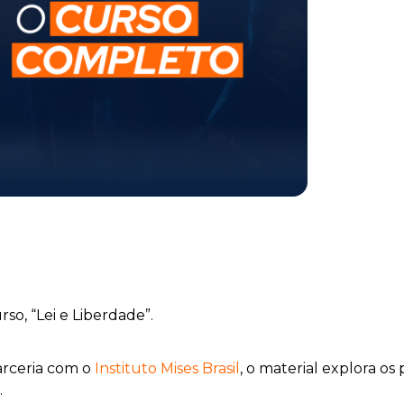
so, “Lei e Liberdade”.
arceria com o
Instituto Mises Brasil
, o material explora os
.