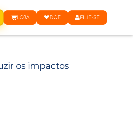
LOJA
DOE
FILIE-SE
zir os impactos