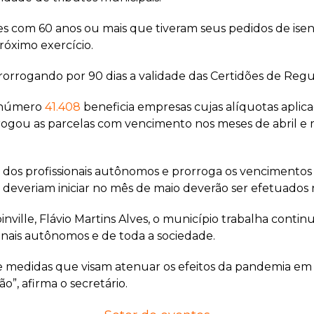
s com 60 anos ou mais que tiveram seus pedidos de ise
óximo exercício.
rorrogando por 90 dias a validade das Certidões de Regul
e número
41.408
beneficia empresas cujas alíquotas aplicad
orrogou as parcelas com vencimento nos meses de abril
dos profissionais autônomos e prorroga os vencimento
veriam iniciar no mês de maio deverão ser efetuados nos 
nville, Flávio Martins Alves, o município trabalha cont
onais autônomos e de toda a sociedade.
e medidas que visam atenuar os efeitos da pandemia em 
”, afirma o secretário.