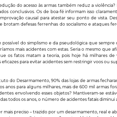
redução do acesso às armas também reduz a violência? 
os conclusivos. Os de boa-fé informam isso clarament
mprovação causal para atestar seu ponto de vista. De
 brotam defesas ferrenhas do socialismo e ataques fer
 possível do simplismo e da pseudológica que sempre 
ríamos mais acidentes com estas. Seria o mesmo que afi
 que os fatos matam a teoria, pois hoje há milhares d
 eficazes para evitar acidentes sem restringir voos ou s
statuto do Desarmamento, 90% das lojas de armas fechar
 os anos para alguns milhares, mais de 600 mil armas f
tes envolvendo esses objetos? Mantiveram-se estáveis
das todos os anos, o número de acidentes fatais diminui
ser mais preciso – trazido por um desarmamento, real e 