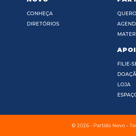
CONHEÇA
QUERO
DIRETÓRIOS
AGEND
MATERI
APO
FILIE-S
DOAÇ
LOJA
ESPAÇ
© 2026 - Partido Novo - To