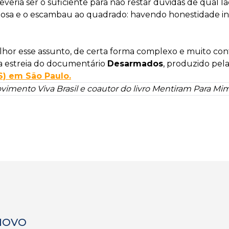
deveria ser o suficiente para não restar dúvidas de qual 
, religiosa e o escambau ao quadrado: havendo honestidad
or esse assunto, de certa forma complexo e muito cont
a estreia do documentário
Desarmados
, produzido pel
) em São Paulo.
vimento Viva Brasil e coautor do livro Mentiram Para M
 NOVO