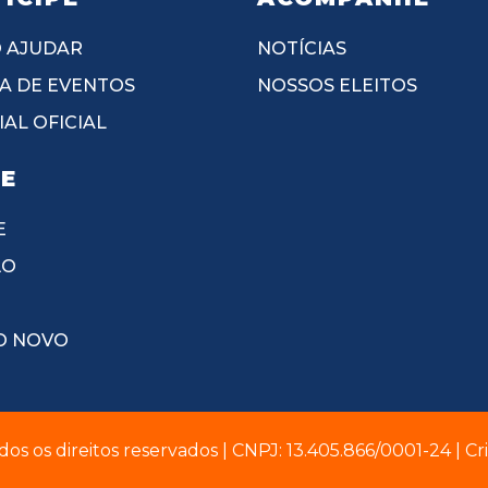
 AJUDAR
NOTÍCIAS
A DE EVENTOS
NOSSOS ELEITOS
AL OFICIAL
IE
E
ÃO
O NOVO
dos os direitos reservados | CNPJ: 13.405.866/0001-24 | C