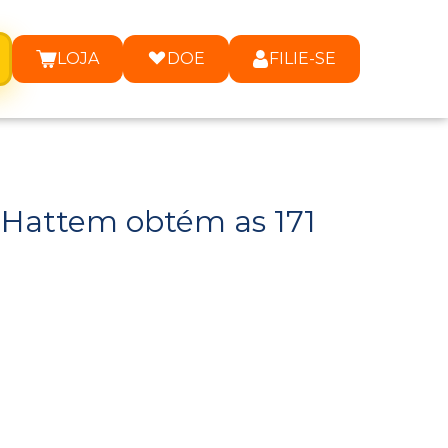
LOJA
DOE
FILIE-SE
 Hattem obtém as 171