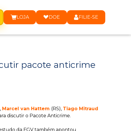
LOJA
DOE
FILIE-SE
utir pacote anticrime
,
Marcel van Hattem
(RS),
Tiago Mitraud
ra discutir o Pacote Anticrime.
 Um estudo da FGV também apontou