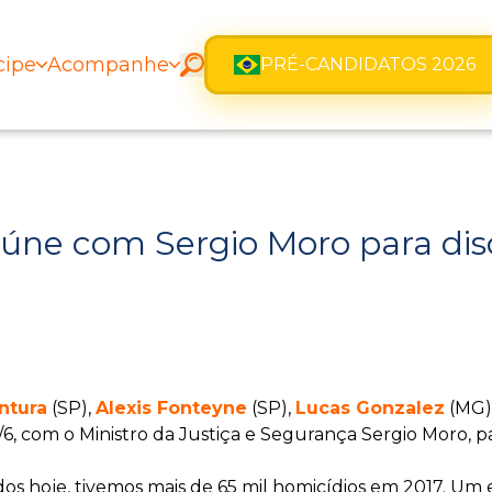
cipe
Acompanhe
PRÉ-CANDIDATOS 2026
ne com Sergio Moro para disc
ntura
(SP),
Alexis Fonteyne
(SP),
Lucas Gonzalez
(MG)
5/6, com o Ministro da Justiça e Segurança Sergio Moro, pa
ados hoje, tivemos mais de 65 mil homicídios em 2017.