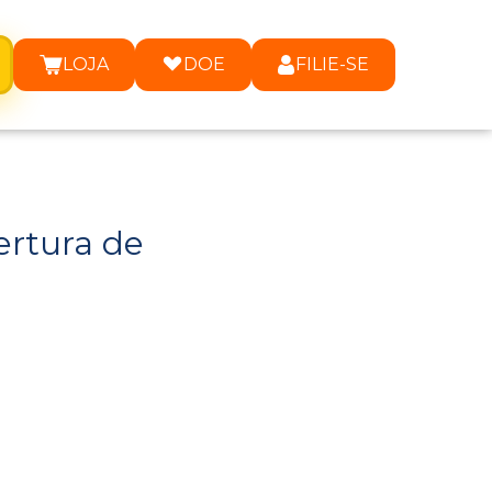
LOJA
DOE
FILIE-SE
ertura de