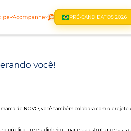
cipe
Acompanhe
PRÉ-CANDIDATOS 2026
perando você!
marca do NOVO, você também colabora com o projeto qu
ro público – o seu dinheiro – para sua estrutura e sua