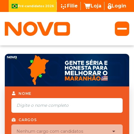
Filie
Loja
Login
Pré-candidatos 2026
NOME
CARGOS