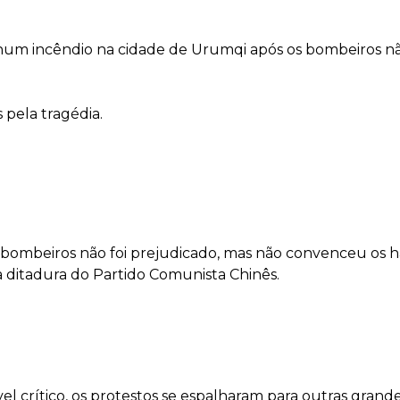
 num incêndio na cidade de Urumqi após os bombeiros n
 pela tragédia.
 bombeiros não foi prejudicado, mas não convenceu os h
a ditadura do Partido Comunista Chinês.
l crítico, os protestos se espalharam para outras grande