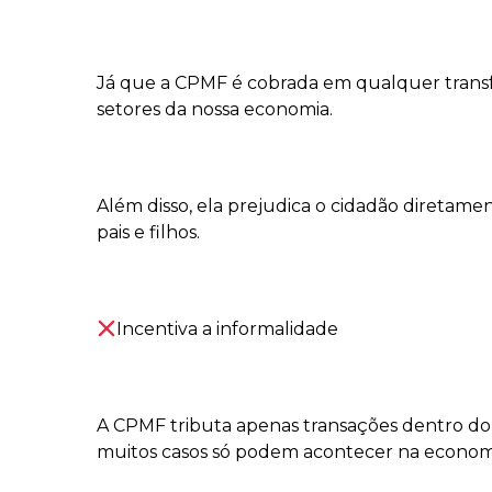
⠀⠀
Já que a CPMF é cobrada em qualquer transfe
setores da nossa economia.
⠀⠀
Além disso, ela prejudica o cidadão diretam
pais e filhos.
⠀⠀
Incentiva a informalidade
⠀⠀
A CPMF tributa apenas transações dentro do s
muitos casos só podem acontecer na economia