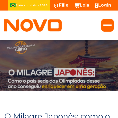
Filie
Loja
Login
Pré-candidatos 2026
O Milagre Japonês: como o