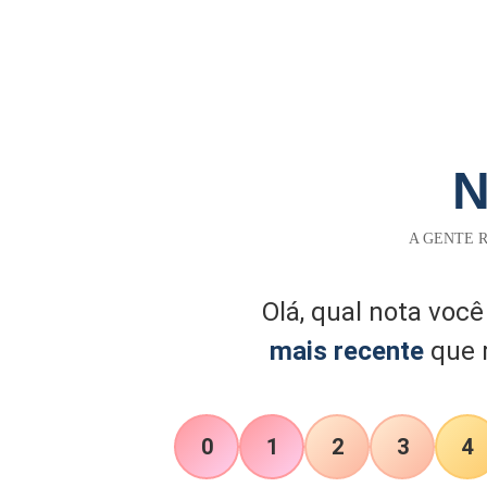
A GENTE R
Olá, qual nota você
mais recente
que 
0
1
2
3
4