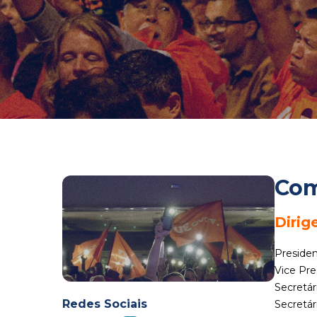
Com
Dirig
Preside
Vice Pre
Secretár
Redes Sociais
Secretár